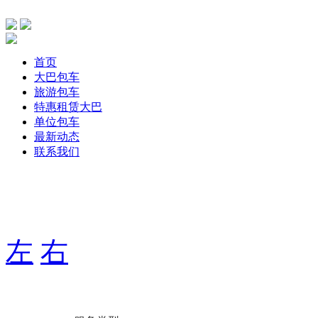
首页
大巴包车
旅游包车
特惠租赁大巴
单位包车
最新动态
联系我们
主要针单位、团体旅游，旅游包车、公司包车、个人包车旅游
期用车服务，打造出大巴航空式包车服务！
左
右