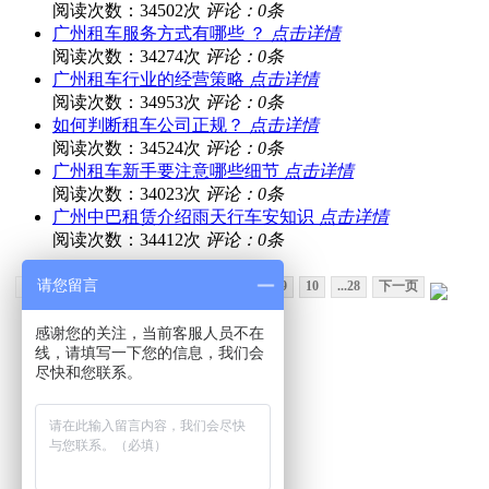
阅读次数：34502次
评论：0条
广州租车服务方式有哪些 ？
点击详情
阅读次数：34274次
评论：0条
广州租车行业的经营策略
点击详情
阅读次数：34953次
评论：0条
如何判断租车公司正规？
点击详情
阅读次数：34524次
评论：0条
广州租车新手要注意哪些细节
点击详情
阅读次数：34023次
评论：0条
广州中巴租赁介绍雨天行车安知识
点击详情
阅读次数：34412次
评论：0条
请您留言
上一页
1
2
3
4
5
6
7
8
9
10
...28
下一页
感谢您的关注，当前客服人员不在
线，请填写一下您的信息，我们会
尽快和您联系。