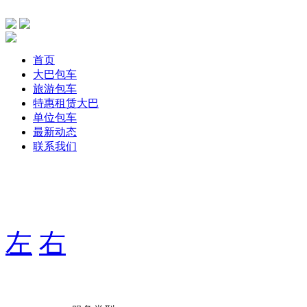
首页
大巴包车
旅游包车
特惠租赁大巴
单位包车
最新动态
联系我们
主要针单位、团体旅游，旅游包车、公司包车、个人包车旅游
期用车服务，打造出大巴航空式包车服务！
左
右